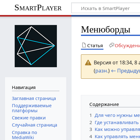
SmartPlayer
Менюборды
Статья
Обсужден
Версия от 18:34, 8
(
разн.
)
← Предыду
Навигация
Заглавная страница
Содержание
Поддерживаемые
платформы
1
Для чего нужны м
Свежие правки
2
Где устанавливат
Случайная страница
3
Как можно управл
Справка по
4
Как управлять мен
MediaWiki