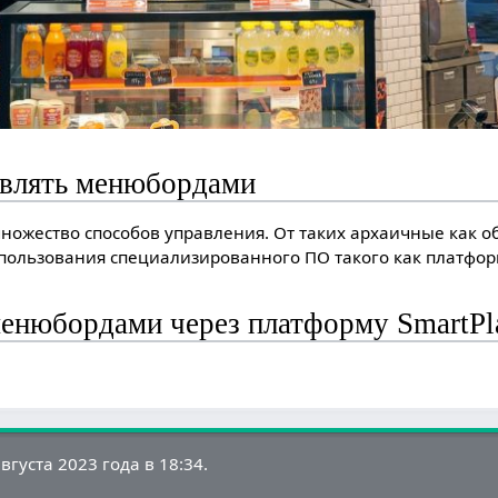
авлять менюбордами
множество способов управления. От таких архаичные как о
ользования специализированного ПО такого как платформ
менюбордами через платформу SmartPl
густа 2023 года в 18:34.