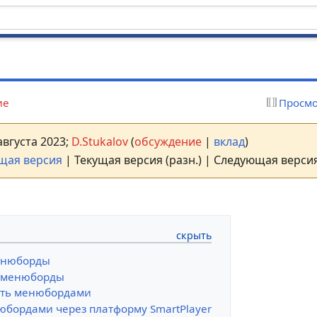
ие
Просмо
 августа 2023;
D.Stukalov
(
обсуждение
|
вклад
)
щая версия
| Текущая версия (разн.) | Следующая версия
енюборды
ь менюборды
ять менюбордами
юбордами через платформу SmartPlayer