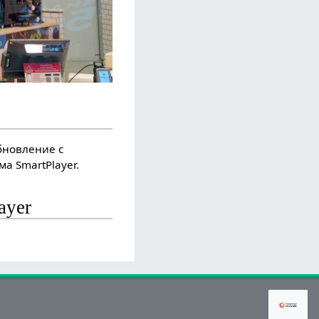
бновление с
а SmartPlayer.
ayer