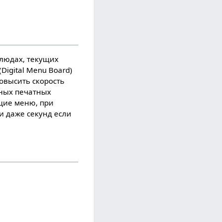
людах, текущих
igital Menu Board)
овысить скорость
ных печатных
ущие меню, при
и даже секунд если