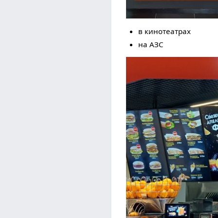
в кинотеатрах
на АЗС