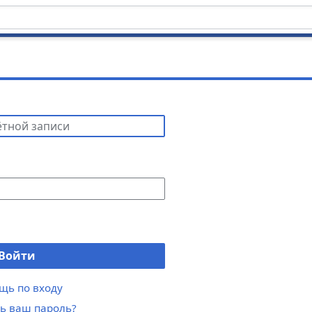
Войти
щь по входу
ь ваш пароль?