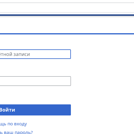
Войти
щь по входу
ь ваш пароль?