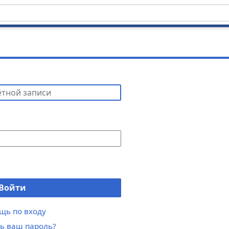
Войти
щь по входу
ь ваш пароль?