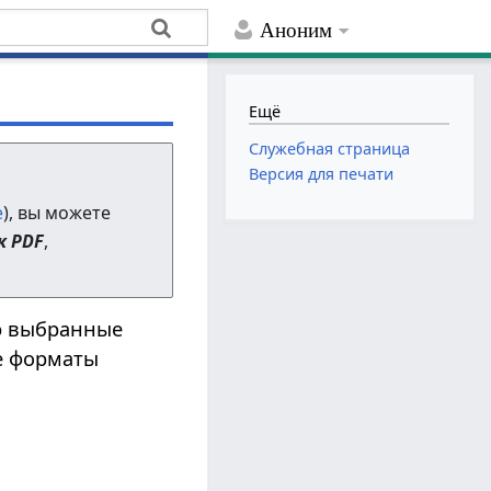
Аноним
Ещё
Служебная страница
Версия для печати
е
), вы можете
к PDF
,
ю выбранные
е форматы