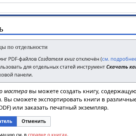
ь
цы по отдельности
инг PDF-файлов
Создателя книг
отключён (
см. подробне
льзовать для отдельных статей инструмент
Скачать ка
ковой панели.
о мастера
вы можете создать книгу, содержащу
. Вы сможете экспортировать книги в различны
ODF) или заказать печатный экземпляр.
атель
Отменить
мацию см. в
справке о книгах
.