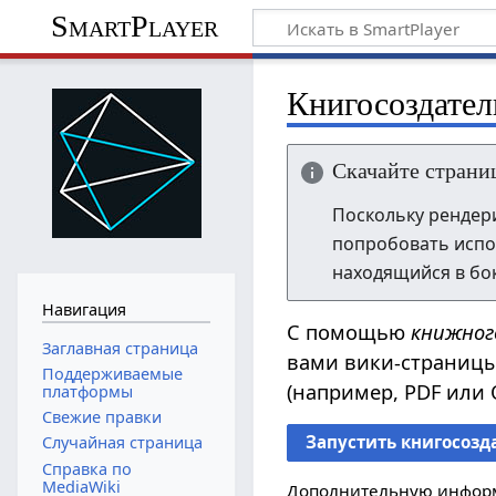
SmartPlayer
Книгосоздател
Скачайте страни
Поскольку рендер
попробовать испо
находящийся в бо
Навигация
С помощью
книжног
Заглавная страница
вами вики-страницы
Поддерживаемые
(например, PDF или 
платформы
Свежие правки
Запустить книгосозд
Случайная страница
Справка по
MediaWiki
Дополнительную инфор