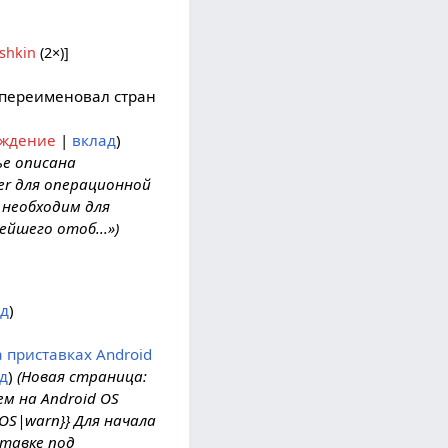
shkin
(2×)
]
переименовал стран
уждение
вклад
ье описана
er для операционной
 необходим для
ейшего отоб...»)
д
 приставках Android
д
(Новая страница:
м на Android OS
 OS|warn}} Для начала
тавке под