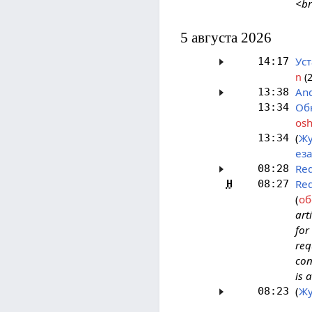
<br
5 августа 2026
Ус
14:17
n
(2
And
13:38
Об
13:34
osh
Жу
13:34
еза
Red
08:28
Red
Н
08:27
об
art
for
req
con
is 
(
Жу
08:23