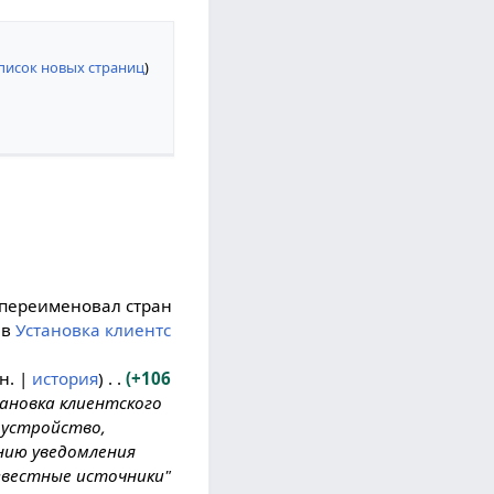
писок новых страниц
)
переименовал стран
в
Установка клиентс
н.
история
+106
тановка клиентского
 устройство,
ению уведомления
звестные источники"