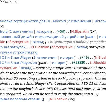
> <br> ...»)
тановка сертификатов для ОС Android
2 изменения
истор
×)
]
roid
2 изменения
история
+56
[
N.Bloshkin
(2×)
]
новленный дизайн информации об устройстве
разн.
ист
kin
обсуждение
вклад
(
→
Информация о работе устройс
рнал загрузок
N.Bloshkin
обсуждение
вклад
загрузил
грузки устройств.png
 OS и SmartPlayer
2 изменения
история
+49
[
N.Blos
 OS и SmartPlayer/en
разн.
история
+2339
N.Bloshk
суждение
вклад
(Новая страница: «== '''Description of the Si
icle describes the preparation of the SmartPlayer client applicati
 the RED OS operating system in the RPM package format. This dis
uired to run the SmartPlayer client application on RED OS and su
tent on the playback device. RED OS uses RPM packages. A virtu
also prepared, which can be used to verify the operation o...»)
рнал перевода страниц
)
[
N.Bloshkin
(2×)
]