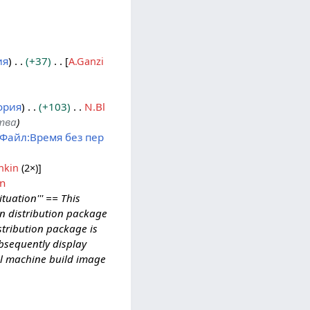
ия
+37
[
A.Ganzi
ория
+103
N.Bl
тва
)
Файл:Время без пер
hkin
(2×)
]
in
tuation''' == This
on distribution package
tribution package is
bsequently display
al machine build image