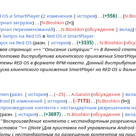
 OS и SmartPlayer
2 изменения
история
+556
[
N.Blo
рнал загрузок
)
[
N.Bloshkin
(2×)
]
рнал переименований
N.Bloshkin
обсуждение
вклад
у
Запуск на Red OS
в
Red OS и SmartPlayer
уск на Red OS
разн.
история
+3335
N.Bloshkin
обс
вая страница: «== '''Описание ситуации''' == В данной стат
дготовка дистрибутива клиентского приложения SmartPlay
стемы RED OS в формате RPM-пакета. Данный дистрибутив
уска клиентского приложения SmartPlayer на RED OS и дальн
mien
разн.
история
−25
A.Ganzin
обсуждение
вкла
roid
9 изменений
история
−7173
[
N.Bloshkin
(9×)
]
спроизведение контента с нестандартным разрешением на
разн.
история
+3697
N.Bloshkin
обсуждение
вкла
='''Воспроизведение контента с нестандартным разрешение
ставок '''== {{Note|Для приставок под управлением Android
боты с нестандартным по разрешению контентом на прис