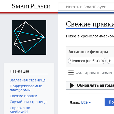
SmartPlayer
Свежие правк
Ниже в хронологическом
Активные фильтры
Человек (не бот)
Не
Навигация
Заглавная страница
Обновлять автом
Поддерживаемые
платформы
Свежие правки
Случайная страница
Все
Язык:
Справка по
MediaWiki