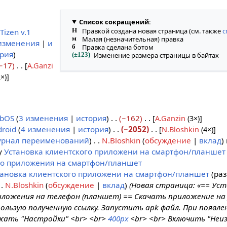
Список сокращений:
Н
Правкой создана новая страница (см. также
с
Tizen v.1
м
Малая (незначительная) правка
изменения
и
б
Правка сделана ботом
ория
(±123)
Изменение размера страницы в байтах
−17
[
A.Ganzi
×)
]
bOS
3 изменения
история
−162
[
A.Ganzin
(3×)
]
roid
4 изменения
история
−2052
[
N.Bloshkin
(4×)
]
рнал переименований
N.Bloshkin
обсуждение
вклад
у
Установка клиентского приложени на смартфон/планшет
го приложения на смартфон/планшет
тановка клиентского приложени на смартфон/планшет
раз
N.Bloshkin
обсуждение
вклад
(Новая страница: «== Ус
иложения на телефон (планшет) == Скачать приложение на
ользую полученную ссылку. Запустить apk файл. При появл
жать "Настройки" <br> <br>
400px
<br> <br> Включить "Неи