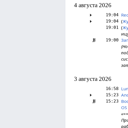
4 августа 2026
Red
19:04
(
Жу
19:04
Жу
19:01
иц
Зап
Н
19:00
(Но
по
си
зап
3 августа 2026
Lu
16:58
And
15:23
Во
Н
15:23
OS
«=
При
ра