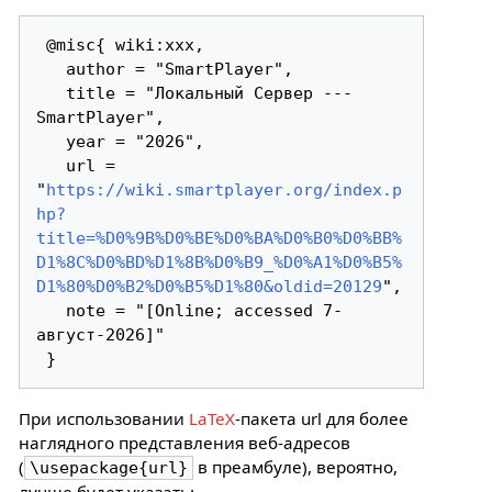
 @misc{ wiki:xxx,

   author = "SmartPlayer",

   title = "Локальный Сервер --- 
SmartPlayer",

   year = "2026",

   url = 
"
https://wiki.smartplayer.org/index.p
hp?
title=%D0%9B%D0%BE%D0%BA%D0%B0%D0%BB%
D1%8C%D0%BD%D1%8B%D0%B9_%D0%A1%D0%B5%
D1%80%D0%B2%D0%B5%D1%80&oldid=20129
",

   note = "[Online; accessed 7-
август-2026]"

При использовании
LaTeX
-пакета url для более
наглядного представления веб-адресов
(
в преамбуле), вероятно,
\usepackage{url}
лучше будет указать: