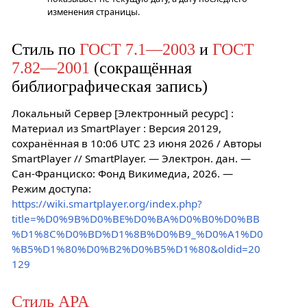
изменения страницы.
Стиль по
ГОСТ 7.1—2003
и
ГОСТ
7.82—2001
(сокращённая
библиографическая запись)
Локальный Сервер [Электронный ресурс] :
Материал из SmartPlayer : Версия 20129,
сохранённая в 10:06 UTC 23 июня 2026 / Авторы
SmartPlayer // SmartPlayer. — Электрон. дан. —
Сан-Франциско: Фонд Викимедиа, 2026. —
Режим доступа:
https://wiki.smartplayer.org/index.php?
title=%D0%9B%D0%BE%D0%BA%D0%B0%D0%BB
%D1%8C%D0%BD%D1%8B%D0%B9_%D0%A1%D0
%B5%D1%80%D0%B2%D0%B5%D1%80&oldid=20
129
Стиль APA