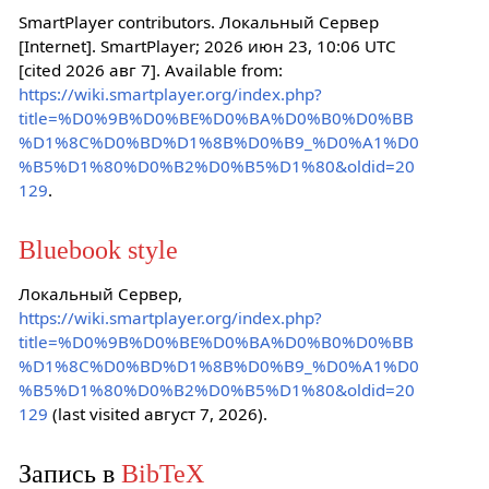
SmartPlayer contributors. Локальный Сервер
[Internet]. SmartPlayer; 2026 июн 23, 10:06 UTC
[cited 2026 авг 7]. Available from:
https://wiki.smartplayer.org/index.php?
title=%D0%9B%D0%BE%D0%BA%D0%B0%D0%BB
%D1%8C%D0%BD%D1%8B%D0%B9_%D0%A1%D0
%B5%D1%80%D0%B2%D0%B5%D1%80&oldid=20
129
.
Bluebook style
Локальный Сервер,
https://wiki.smartplayer.org/index.php?
title=%D0%9B%D0%BE%D0%BA%D0%B0%D0%BB
%D1%8C%D0%BD%D1%8B%D0%B9_%D0%A1%D0
%B5%D1%80%D0%B2%D0%B5%D1%80&oldid=20
129
(last visited август 7, 2026).
Запись в
BibTeX