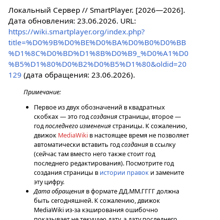
Локальный Сервер // SmartPlayer. [2026—2026].
Дата обновления: 23.06.2026. URL:
https://wiki.smartplayer.org/index.php?
title=%D0%9B%D0%BE%D0%BA%D0%B0%D0%BB
%D1%8C%D0%BD%D1%8B%D0%B9_%D0%A1%D0
%B5%D1%80%D0%B2%D0%B5%D1%80&oldid=20
129
(дата обращения: 23.06.2026).
Примечание:
Первое из двух обозначений в квадратных
скобках — это год
создания
страницы, второе —
год
последнего изменения
страницы. К сожалению,
движок
MediaWiki
в настоящее время не позволяет
автоматически вставить год
создания
в ссылку
(сейчас там вместо него также стоит год
последнего редактирования). Посмотрите год
создания страницы в
истории правок
и замените
эту цифру.
Дата обращения
в формате ДД.ММ.ГГГГ должна
быть сегодняшней. К сожалению, движок
MediaWiki из-за кэширования ошибочно
показывает не текущую дату, а дату последнего