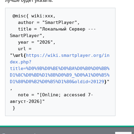
 @misc{ wiki:xxx,

   author = "SmartPlayer",

   title = "Локальный Сервер --- 
SmartPlayer",

   year = "2026",

   url = 
"
\url{
https://wiki.smartplayer.org/in
dex.php?
title=%D0%9B%D0%BE%D0%BA%D0%B0%D0%BB%
D1%8C%D0%BD%D1%8B%D0%B9_%D0%A1%D0%B5%
D1%80%D0%B2%D0%B5%D1%80&oldid=20129
}
"
,

   note = "[Online; accessed 7-
август-2026]"
