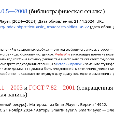
.0.5—2008
(библиографическая ссылка)
tPlayer. [2024—2024]. Дата обновления: 21.11.2024. URL:
.org/index.php?title=Basic_Broadcast&oldid=14922
(дата обращ
значений в квадратных скобках — это год
создания
страницы, второе — 
ия
страницы. К сожалению, движок
MediaWiki
в настоящее время не позв
вить год
создания
в ссылку (сейчас там вместо него также стоит год посл
осмотрите год создания страницы в
истории правок
и замените эту цифр
ормате ДД.ММ.ГГГГ должна быть сегодняшней. К сожалению, движок Me
ошибочно показывает не текущую дату, а дату последнего изменения ст
.1—2003
и
ГОСТ 7.82—2001
(сокращённая
ая запись)
онный ресурс] : Материал из SmartPlayer : Версия 14922,
 21 ноября 2024 / Авторы SmartPlayer // SmartPlayer. — Эл