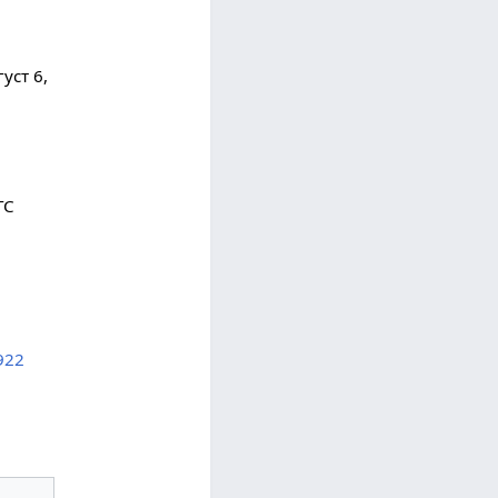
уст 6,
TC
4922