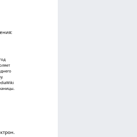
ения:
год
оляет
еднего
у.
diaWiki
раницы.
ектрон.