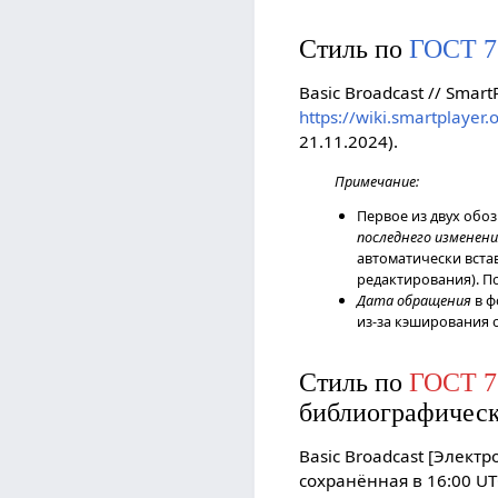
Стиль по
ГОСТ 7
Basic Broadcast // Smar
https://wiki.smartplayer
21.11.2024).
Примечание:
Первое из двух обо
последнего изменен
автоматически вста
редактирования). П
Дата обращения
в ф
из-за кэширования 
Стиль по
ГОСТ 7
библиографическ
Basic Broadcast [Электр
сохранённая в 16:00 UTC