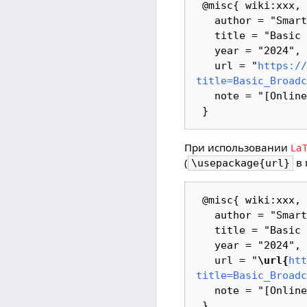
 @misc{ wiki:xxx,

   author = "SmartPlayer",

   title = "Basic Broadcast --- SmartPlayer",

   year = "2024",

   url = "
https://
title=Basic_Broadc
   note = "[Online; accessed 6-август-2026]"

При использовании
La
(
в 
\usepackage{url}
 @misc{ wiki:xxx,

   author = "SmartPlayer",

   title = "Basic Broadcast --- SmartPlayer",

   year = "2024",

   url = "
\url{
htt
title=Basic_Broadc
   note = "[Online; accessed 6-август-2026]"
