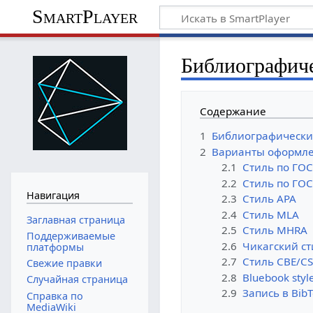
SmartPlayer
Библиографиче
Содержание
1
Библиографические
2
Варианты оформлен
2.1
Стиль по ГОС
2.2
Стиль по ГОС
Навигация
2.3
Стиль APA
2.4
Стиль MLA
Заглавная страница
2.5
Стиль MHRA
Поддерживаемые
2.6
Чикагский ст
платформы
2.7
Стиль CBE/CS
Свежие правки
2.8
Bluebook styl
Случайная страница
2.9
Запись в Bib
Справка по
MediaWiki