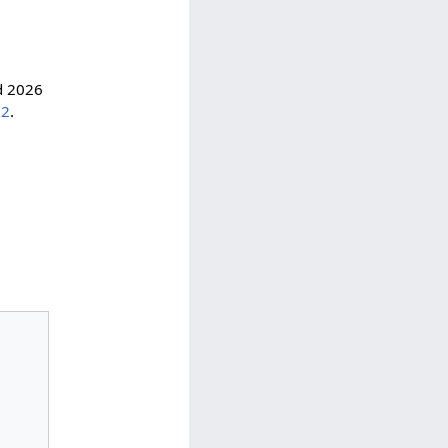
ed 2026
72
.