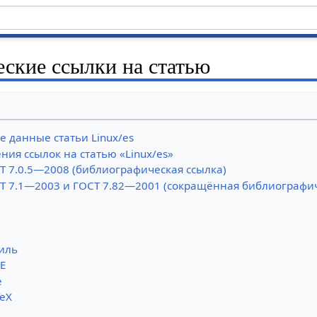
ские ссылки на статью
 данные статьи Linux/es
ия ссылок на статью «Linux/es»
Т 7.0.5—2008 (библиографическая ссылка)
Т 7.1—2003 и ГОСТ 7.82—2001 (сокращённая библиографич
иль
E
e
TeX