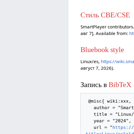
Стиль CBE/CSE
SmartPlayer contributors.
авг 7]. Available from:
ht
Bluebook style
Linux/es,
https://wiki.sm
август 7, 2026).
Запись в
BibTeX
 @misc{ wiki:xxx,

   author = "SmartPlayer",

   title = "Linux/es --- SmartPlayer",

   year = "2024",

   url = "
https://