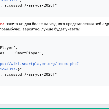
id=13972
",

TeX
-пакета url для более наглядного представления веб-ад
преамбуле), вероятно, лучше будет указать:
ps://wiki.smartplayer.org/index.php?
id=13972
}
",
