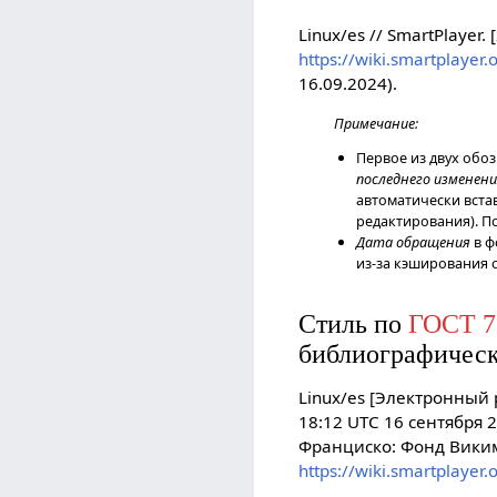
Linux/es // SmartPlayer
https://wiki.smartplayer
16.09.2024).
Примечание:
Первое из двух обо
последнего изменен
автоматически вста
редактирования). П
Дата обращения
в ф
из-за кэширования 
Стиль по
ГОСТ 7
библиографическ
Linux/es [Электронный 
18:12 UTC 16 сентября 2
Франциско: Фонд Виким
https://wiki.smartplayer