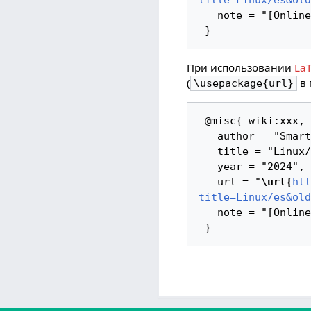
title=Linux/es&old
   note = "[Online; accessed 7-август-2026]"

При использовании
La
(
в 
\usepackage{url}
 @misc{ wiki:xxx,

   author = "SmartPlayer",

   title = "Linux/es --- SmartPlayer",

   year = "2024",

   url = "
\url{
htt
title=Linux/es&old
   note = "[Online; accessed 7-август-2026]"
