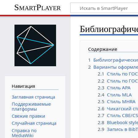
SmartPlayer
Библиографиче
Содержание
1
Библиографические
2
Варианты оформлен
2.1
Стиль по ГОС
2.2
Стиль по ГОС
Навигация
2.3
Стиль APA
2.4
Стиль MLA
Заглавная страница
2.5
Стиль MHRA
Поддерживаемые
2.6
Чикагский ст
платформы
2.7
Стиль CBE/CS
Свежие правки
2.8
Bluebook styl
Случайная страница
2.9
Запись в Bib
Справка по
MediaWiki