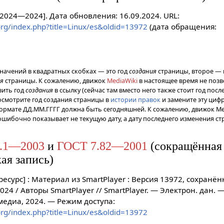
. [2024—2024]. Дата обновления: 16.09.2024. URL:
.org/index.php?title=Linux/es&oldid=13972
(дата обращения:
значений в квадратных скобках — это год
создания
страницы, второе — 
ия
страницы. К сожалению, движок
MediaWiki
в настоящее время не позв
вить год
создания
в ссылку (сейчас там вместо него также стоит год посл
осмотрите год создания страницы в
истории правок
и замените эту цифр
ормате ДД.ММ.ГГГГ должна быть сегодняшней. К сожалению, движок Me
ошибочно показывает не текущую дату, а дату последнего изменения ст
.1—2003
и
ГОСТ 7.82—2001
(сокращённая
ая запись)
ресурс] : Материал из SmartPlayer : Версия 13972, сохранён
024 / Авторы SmartPlayer // SmartPlayer. — Электрон. дан. 
едиа, 2024. — Режим доступа:
.org/index.php?title=Linux/es&oldid=13972