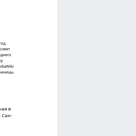
год
оляет
еднего
у.
diaWiki
раницы.
ная в
— Сан-