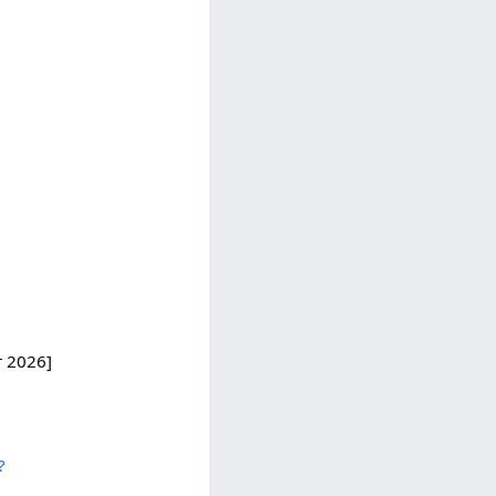
т 2026]
?