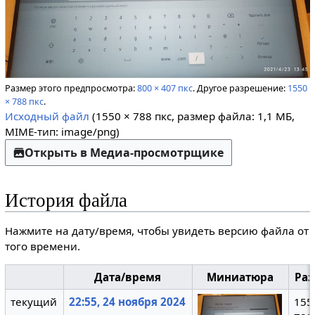
Размер этого предпросмотра:
800 × 407 пкс
.
Другое разрешение:
1550
× 788 пкс
.
Исходный файл
(1550 × 788 пкс, размер файла: 1,1 МБ,
MIME-тип:
image/png
)
Открыть в Медиа-просмотрщике
История файла
Нажмите на дату/время, чтобы увидеть версию файла от
того времени.
Дата/время
Миниатюра
Ра
текущий
22:55, 24 ноября 2024
155