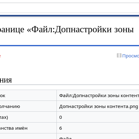
ранице «Файл:Допнастройки зоны
е
Просмо
ния
ок
Файл:Допнастройки зоны контент
молчанию
Допнастройки зоны контента.png
тах)
0
анства имён
6
Файл