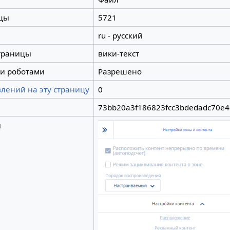
цы
5721
ru - русский
траницы
вики-текст
и роботами
Разрешено
лений на эту страницу
0
73bb20a3f186823fcc3bdedadc70e4
ы