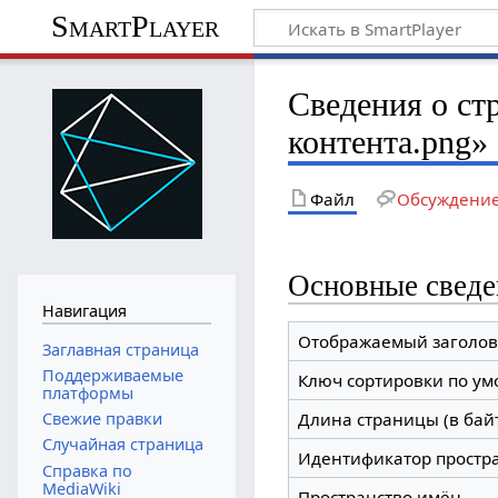
SmartPlayer
Сведения о ст
контента.png»
Файл
Обсуждени
Основные сведе
Навигация
Отображаемый заголов
Заглавная страница
Поддерживаемые
Ключ сортировки по у
платформы
Свежие правки
Длина страницы (в бай
Случайная страница
Идентификатор простр
Справка по
MediaWiki
Пространство имён