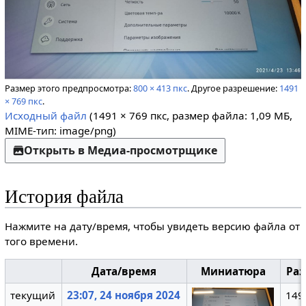
Размер этого предпросмотра:
800 × 413 пкс
.
Другое разрешение:
1491
× 769 пкс
.
Исходный файл
(1491 × 769 пкс, размер файла: 1,09 МБ,
MIME-тип:
image/png
)
Открыть в Медиа-просмотрщике
История файла
Нажмите на дату/время, чтобы увидеть версию файла от
того времени.
Дата/время
Миниатюра
Ра
текущий
23:07, 24 ноября 2024
149