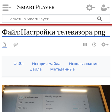
SmartPlayer
Файл
:
Настройки телевизора.png
Файл
История файла
Использование
файла
Метаданные