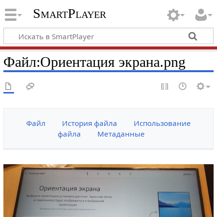
SmartPlayer
Файл
:
Ориентация экрана.png
Файл
История файла
Использование
файла
Метаданные