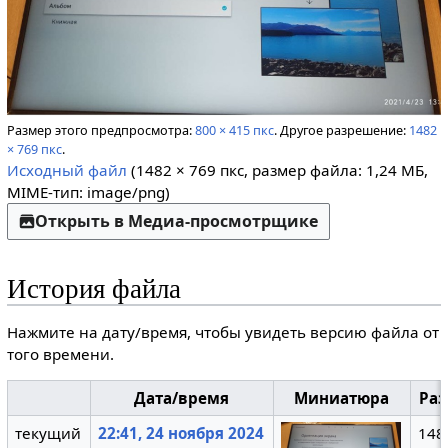
Размер этого предпросмотра:
800 × 415 пкс
.
Другое разрешение:
1482
× 769 пкс
.
Исходный файл
(1482 × 769 пкс, размер файла: 1,24 МБ,
MIME-тип:
image/png
)
Открыть в Медиа-просмотрщике
История файла
Нажмите на дату/время, чтобы увидеть версию файла от
того времени.
Дата/время
Миниатюра
Ра
текущий
22:41, 24 ноября 2024
148