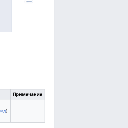
Примечание
лад
)