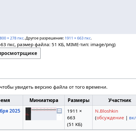
800 × 278 пкс
.
Другое разрешение:
1911 × 663 пкс
.
663 пкс, размер файла: 51 КБ, MIME-тип:
image/png
)
-просмотрщике
 чтобы увидеть версию файла от того времени.
ремя
Миниатюра
Размеры
Участник
ября 2025
1911 ×
N.Bloshkin
663
(
обсуждение
|
вк
(51 КБ)