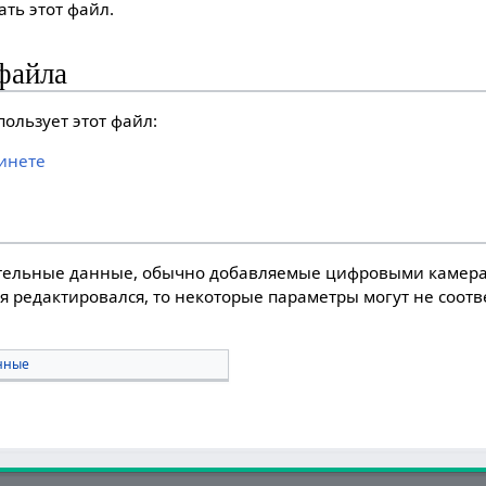
ть этот файл.
файла
ользует этот файл:
инете
тельные данные, обычно добавляемые цифровыми камера
я редактировался, то некоторые параметры могут не соот
нные