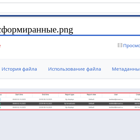
сформиранные.png
е
Просмо
История файла
Использование файла
Метаданны