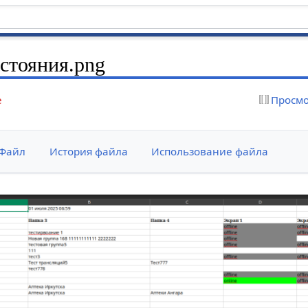
стояния.png
е
Просмо
Файл
История файла
Использование файла