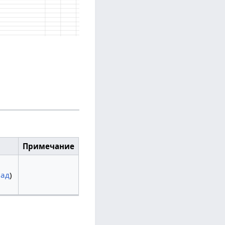
Примечание
лад
)