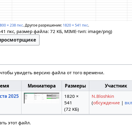
800 × 238 пкс
.
Другое разрешение:
1820 × 541 пкс
.
541 пкс, размер файла: 72 КБ, MIME-тип:
image/png
)
-просмотрщике
 чтобы увидеть версию файла от того времени.
ремя
Миниатюра
Размеры
Участник
уста 2025
1820 ×
N.Bloshkin
541
(
обсуждение
|
вк
(72 КБ)
ть этот файл.