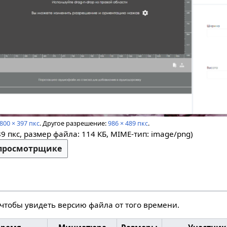
800 × 397 пкс
.
Другое разрешение:
986 × 489 пкс
.
89 пкс, размер файла: 114 КБ, MIME-тип:
image/png
)
-просмотрщике
 чтобы увидеть версию файла от того времени.