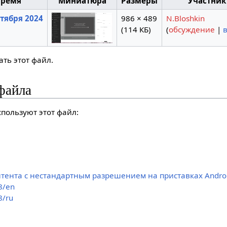
время
Миниатюра
Размеры
Участник
нтября 2024
986 × 489
N.Bloshkin
(114 КБ)
(
обсуждение
|
ть этот файл.
файла
пользуют этот файл:
тента с нестандартным разрешением на приставках Andro
8/en
8/ru