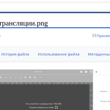
трансляции.png
е
Просмо
История файла
Использование файла
Метаданны