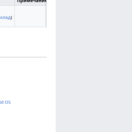
Примечание
вклад
)
id OS