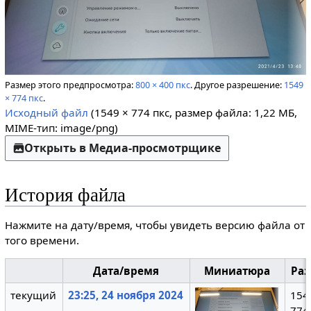
Размер этого предпросмотра:
800 × 400 пкс
.
Другое разрешение:
1549
× 774 пкс
.
Исходный файл
(1549 × 774 пкс, размер файла: 1,22 МБ,
MIME-тип:
image/png
)
Открыть в Медиа-просмотрщике
История файла
Нажмите на дату/время, чтобы увидеть версию файла от
того времени.
Дата/время
Миниатюра
Ра
текущий
23:25, 24 ноября 2024
154
774