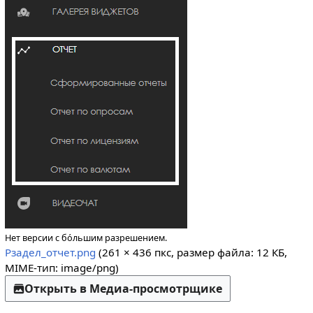
Нет версии с бо́льшим разрешением.
Рзадел_отчет.png
(261 × 436 пкс, размер файла: 12 КБ,
MIME-тип:
image/png
)
Открыть в Медиа-просмотрщике