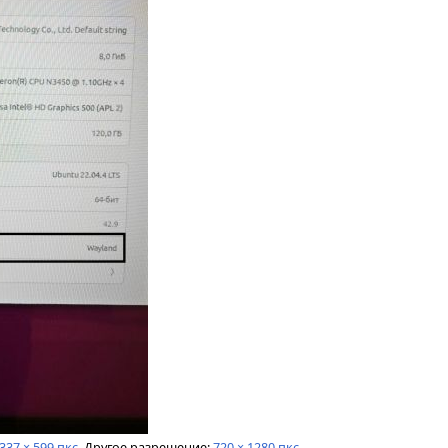
337 × 599 пкс
.
Другое разрешение:
720 × 1280 пкс
.