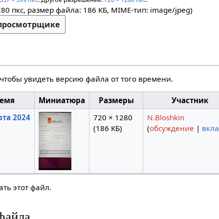
280 пкс, размер файла: 186 КБ, MIME-тип:
image/jpeg
)
-просмотрщике
 чтобы увидеть версию файла от того времени.
ремя
Миниатюра
Размеры
Участник
рта 2024
720 × 1280
N.Bloshkin
(186 КБ)
(
обсуждение
|
вкл
ть этот файл.
файла