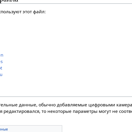
пользуют этот файл:
en
es
t
ru
тельные данные, обычно добавляемые цифровыми камера
я редактировался, то некоторые параметры могут не соот
нные