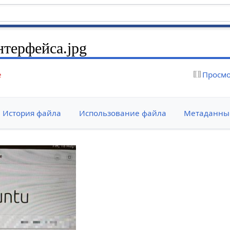
нтерфейса.jpg
е
Просмо
История файла
Использование файла
Метаданны