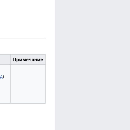
Примечание
ад
)