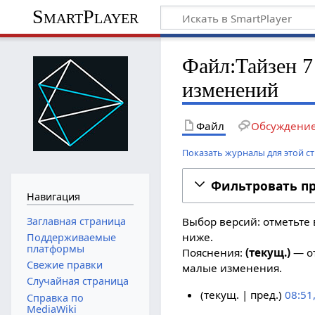
SmartPlayer
Файл:Тайзен 7
изменений
Файл
Обсуждени
Показать журналы для этой с
Фильтровать п
Навигация
Заглавная страница
Выбор версий: отметьте 
ниже.
Поддерживаемые
платформы
Пояснения:
(текущ.)
— от
Свежие правки
малые изменения.
Случайная страница
текущ.
пред.
08:51
Справка по
MediaWiki
Н
2