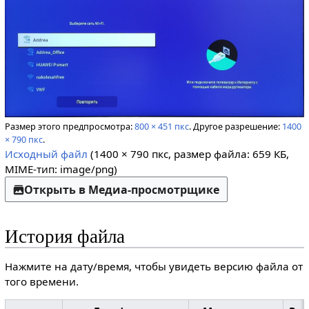
Размер этого предпросмотра:
800 × 451 пкс
.
Другое разрешение:
1400
× 790 пкс
.
Исходный файл
(1400 × 790 пкс, размер файла: 659 КБ,
MIME-тип:
image/png
)
Открыть в Медиа-просмотрщике
История файла
Нажмите на дату/время, чтобы увидеть версию файла от
того времени.