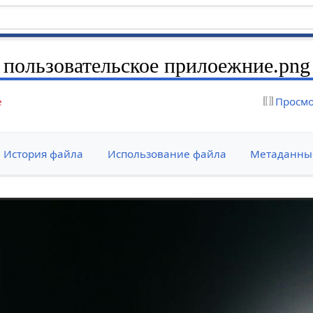
 пользовательское прилоежние.png
е
Просмо
История файла
Использование файла
Метаданны