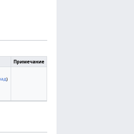
Примечание
лад
)