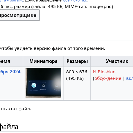
718 × 600 пкс
.
Другое разрешение:
809 × 676 пкс
.
76 пкс, размер файла: 495 КБ, MIME-тип:
image/png
)
-просмотрщике
 чтобы увидеть версию файла от того времени.
ремя
Миниатюра
Размеры
Участник
ября 2024
809 × 676
N.Bloshkin
(495 КБ)
(
обсуждение
|
вк
ть этот файл.
файла