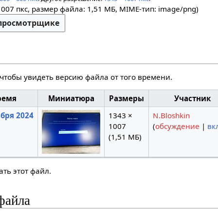
1007 пкс, размер файла: 1,51 МБ, MIME-тип:
image/png
)
-просмотрщике
 чтобы увидеть версию файла от того времени.
ремя
Миниатюра
Размеры
Участник
ября 2024
1343 ×
N.Bloshkin
1007
(
обсуждение
|
вк
(1,51 МБ)
ть этот файл.
файла