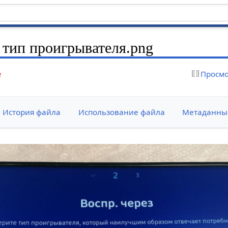
 тип проигрывателя.png
е
Просмо
История файла
Использование файла
Метаданны