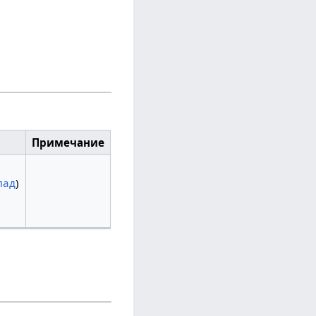
Примечание
лад
)