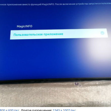
800 × 600 пкс
.
Другое разрешение:
1343 × 1007 пкс
.