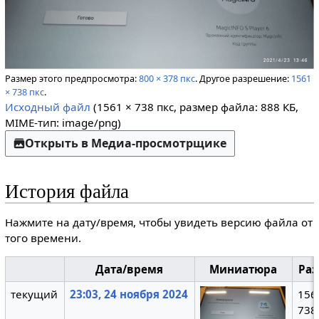
Размер этого предпросмотра:
800 × 378 пкс
.
Другое разрешение:
1561
× 738 пкс
.
Исходный файл
(1561 × 738 пкс, размер файла: 888 КБ,
MIME-тип:
image/png
)
Открыть в Медиа-просмотрщике
История файла
Нажмите на дату/время, чтобы увидеть версию файла от
того времени.
Дата/время
Миниатюра
Ра
текущий
23:03, 24 ноября 2024
156
738