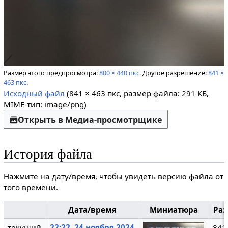
Размер этого предпросмотра:
800 × 440 пкс
.
Другое разрешение:
841 ×
463 пкс
.
Исходный файл
(841 × 463 пкс, размер файла: 291 КБ,
MIME-тип:
image/png
)
Открыть в Медиа-просмотрщике
История файла
Нажмите на дату/время, чтобы увидеть версию файла от
того времени.
Дата/время
Миниатюра
Ра
текущий
22:22, 24 ноября 2024
841