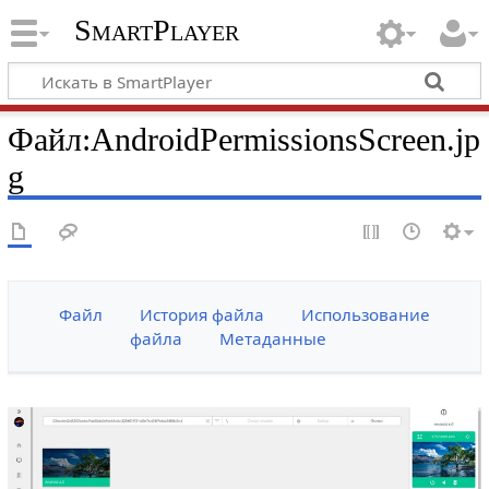
SmartPlayer
Файл
:
AndroidPermissionsScreen.jp
g
Файл
История файла
Использование
файла
Метаданные