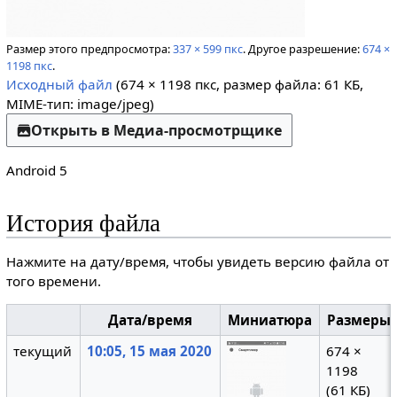
Размер этого предпросмотра:
337 × 599 пкс
.
Другое разрешение:
674 ×
1198 пкс
.
Исходный файл
(674 × 1198 пкс, размер файла: 61 КБ,
MIME-тип:
image/jpeg
)
Открыть в Медиа-просмотрщике
Android 5
История файла
Нажмите на дату/время, чтобы увидеть версию файла от
того времени.
Дата/время
Миниатюра
Размеры
текущий
10:05, 15 мая 2020
674 ×
1198
(61 КБ)