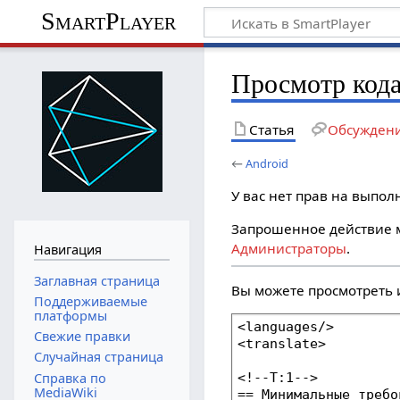
SmartPlayer
Просмотр кода
Статья
Обсужден
←
Android
У вас нет прав на выпо
Запрошенное действие м
Администраторы
.
Навигация
Заглавная страница
Вы можете просмотреть 
Поддерживаемые
платформы
Свежие правки
Случайная страница
Справка по
MediaWiki