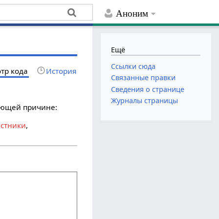
Аноним
Ещё
Ссылки сюда
тр кода
История
Связанные правки
Сведения о странице
Журналы страницы
дующей причине:
астники
,