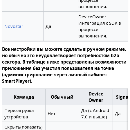
выполнения.
DeviceOwner.
Интеграция с SDK в
Novostar
Да
процессе
выполнения.
Все настройки вы можете сделать в ручном режиме,
но обычно это неудовлетворяет потребностям b2b
сектора. В таблице ниже представлены возможности
приложения без участия пользователя на точке
(администрирование через личный кабинет
SmartPlayer).
Device
Команда
Обычный
Signa
Owner
Перезагрузка
Да (c Android
Нет
Да
устройства
7.0 и выше)
Скрыть(показать)