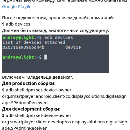
терминальную команду, сам терминал можно скачать из
Google Play
.
После подключения, проверяем девайс, командой:
$ adb devices
Должен быть вывод, аналогичный следующему:
Включаем “Владельца девайса”.
Для production сборки:
$ adb shell dpm set-device-owner
org.smartplayer.android.client/co.displaysolutions.digitalsign
age.SPAdminReceiver
Для development сборки:
$ adb shell dpm set-device-owner
org.smartplayer.client.develop/co.displaysolutions.digitalsign
age.SPAdminReceiver