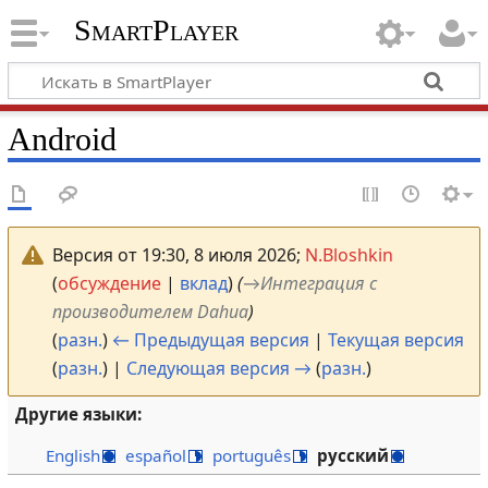
SmartPlayer
Android
Версия от 19:30, 8 июля 2026;
N.Bloshkin
(
обсуждение
|
вклад
)
(
→
Интеграция с
производителем Dahua
)
(
разн.
)
← Предыдущая версия
|
Текущая версия
(
разн.
) |
Следующая версия →
(
разн.
)
Другие языки:
English
español
português
русский