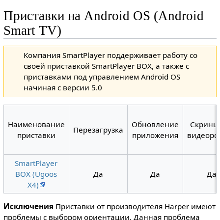
Приставки на Android OS (Android
Smart TV)
Компания SmartPlayer поддерживает работу со
своей приставкой SmartPlayer BOX, а также с
приставками под управлением Android OS
начиная с версии 5.0
Наименование
Обновление
Скринш
Перезагрузка
приставки
приложения
видеоро
SmartPlayer
BOX (Ugoos
Да
Да
Да
X4)
Исключения
Приставки от производителя Harper имеют
проблемы с выбором ориентации. Данная проблема