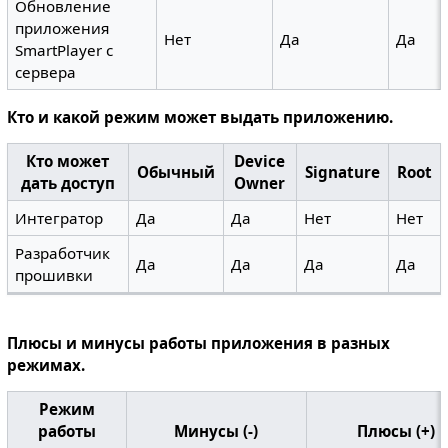
Обновление
приложения
Нет
Да
Да
SmartPlayer с
сервера
Кто и какой режим может выдать приложению.
Кто может
Device
Обычный
Signature
Root
дать доступ
Owner
Интегратор
Да
Да
Нет
Нет
Разработчик
Да
Да
Да
Да
прошивки
Плюсы и минусы работы приложения в разных
режимах.
Режим
работы
Минусы (-)
Плюсы (+)