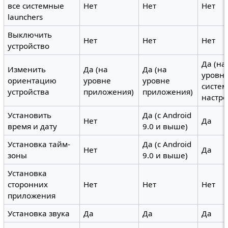
все системные
Нет
Нет
Нет
launchers
Выключить
Нет
Нет
Нет
устройство
Да (на
Изменить
Да (на
Да (на
уровн
ориентацию
уровне
уровне
систе
устройства
приложения)
приложения)
настро
Установить
Да (c Android
Нет
Да
время и дату
9.0 и выше)
Установка тайм-
Да (c Android
Нет
Да
зоны
9.0 и выше)
Установка
сторонних
Нет
Нет
Нет
приложения
Установка звука
Да
Да
Да