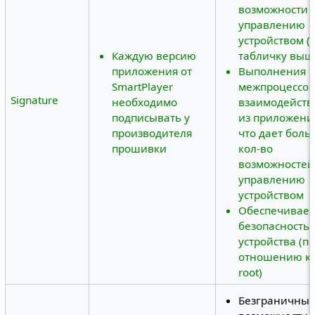
возможности 
управлению
устройством (с
Каждую версию
табличку выш
приложения от
Выполнения
SmartPlayer
межпроцессо
Signature
необходимо
взаимодейств
подписывать у
из приложени
производителя
что дает бол
прошивки
кол-во
возможностей
управлению
устройством
Обеспечивает
безопасность
устройства (по
отношению к
root)
Безграничны