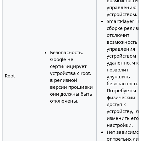
возможности 
управлению
устройством.
SmartPlayer П
сборке релиз
отключит
возможность
управления
Безопасность.
устройством
Google не
удаленно, что
сертифицирует
позволит
устройства с root,
Root
улучшить
в релизной
безопасность.
версии прошивки
Потребуется
они должны быть
физический
отключены.
доступ к
устройству, ч
изменить его
настройки.
Нет зависимо
от третьих лиц