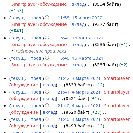
а
я
п
е
Smartplayer
обсуждение
вклад
9534 байта
2
и
в
п
и
т
+157
к
р
с
о
Н
текущ.
пред.
11:58, 15 июня 2022
и
а
а
п
е
Smartplayer
обсуждение
вклад
9377 байт
в
н
и
т
+841
к
и
с
о
Н
текущ.
пред.
16:40, 16 марта 2021
и
я
а
п
е
Smartplayer
обсуждение
вклад
8536 байт
+1
1
п
н
и
т
→
Обновление прошивки
6
р
и
с
о
текущ.
пред.
16:40, 16 марта 2021
м
а
я
а
п
Smartplayer
обсуждение
вклад
8535 байт
+2
а
в
п
н
и
р
к
р
и
с
Н
текущ.
пред.
21:42, 4 марта 2021
Smartplayer
т
и
а
я
а
е
обсуждение
вклад
8533 байта
+12
4
а
в
п
н
т
Н
текущ.
пред.
21:41, 4 марта 2021
Smartplayer
м
2
к
р
и
о
е
обсуждение
вклад
8521 байт
+1
а
0
и
а
я
п
т
Н
текущ.
пред.
21:40, 4 марта 2021
Smartplayer
р
2
в
п
и
о
е
обсуждение
вклад
8520 байт
+27
т
1
к
р
с
п
т
Н
текущ.
пред.
21:40, 4 марта 2021
Smartplayer
а
и
а
а
и
о
е
обсуждение
вклад
8493 байта
+12
2
в
н
с
п
т
Н
текущ.
пред.
21:40, 4 марта 2021
Smartplayer