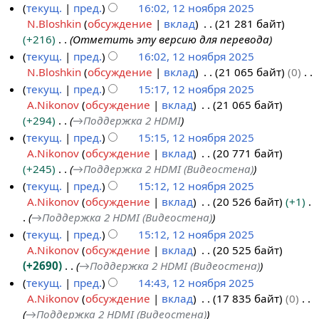
и
о
Н
текущ.
пред.
16:02, 12 ноября 2025
5
я
п
е
N.Bloshkin
обсуждение
вклад
21 281 байт
п
и
т
+216
Отметить эту версию для перевода
р
с
о
текущ.
пред.
16:02, 12 ноября 2025
а
а
п
N.Bloshkin
обсуждение
вклад
21 065 байт
0
в
н
и
Н
текущ.
пред.
15:17, 12 ноября 2025
к
и
с
е
A.Nikonov
обсуждение
вклад
21 065 байт
и
я
а
т
+294
→
Поддержка 2 HDMI
п
н
о
текущ.
пред.
15:15, 12 ноября 2025
р
и
п
A.Nikonov
обсуждение
вклад
20 771 байт
а
я
и
+245
→
Поддержка 2 HDMI (Видеостена)
в
п
с
текущ.
пред.
15:12, 12 ноября 2025
к
р
а
A.Nikonov
обсуждение
вклад
20 526 байт
+1
и
а
н
→
Поддержка 2 HDMI (Видеостена)
в
и
текущ.
пред.
15:12, 12 ноября 2025
к
я
A.Nikonov
обсуждение
вклад
20 525 байт
и
п
+2690
→
Поддержка 2 HDMI (Видеостена)
р
текущ.
пред.
14:43, 12 ноября 2025
а
A.Nikonov
обсуждение
вклад
17 835 байт
0
в
→
Поддержка 2 HDMI (Видеостена)