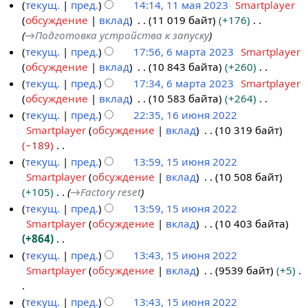
о
текущ.
пред.
14:14, 11 мая 2023
Smartplayer
м
я
4
а
я
а
п
обсуждение
вклад
11 019 байт
+176
а
2
в
п
н
и
→
Подготовка устройства к запуску
я
0
к
р
и
с
текущ.
пред.
17:56, 6 марта 2023
Smartplayer
2
2
и
а
я
а
обсуждение
вклад
10 843 байта
+260
6
0
4
в
п
н
Н
текущ.
пред.
17:34, 6 марта 2023
Smartplayer
м
2
к
р
и
е
обсуждение
вклад
10 583 байта
+264
а
3
и
а
я
т
Н
текущ.
пред.
22:35, 16 июня 2022
р
в
п
о
е
Smartplayer
обсуждение
вклад
10 319 байт
т
1
к
р
п
т
−189
а
6
и
а
и
о
Н
текущ.
пред.
13:59, 15 июня 2022
2
и
в
с
п
е
Smartplayer
обсуждение
вклад
10 508 байт
1
0
ю
к
а
и
т
+105
→
Factory reset
5
2
н
и
н
с
о
текущ.
пред.
13:59, 15 июня 2022
и
3
я
и
а
п
Smartplayer
обсуждение
вклад
10 403 байта
ю
2
я
н
и
+864
н
0
п
и
с
Н
текущ.
пред.
13:43, 15 июня 2022
я
2
р
я
а
е
Smartplayer
обсуждение
вклад
9539 байт
+5
2
2
а
п
н
т
0
в
р
и
о
Н
текущ.
пред.
13:43, 15 июня 2022
2
к