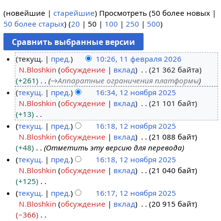
(
новейшие
|
старейшие
) Просмотреть (
50 более новых
|
50 более старых
) (
20
|
50
|
100
|
250
|
500
)
текущ.
пред.
10:26, 11 февраля 2026
N.Bloshkin
обсуждение
вклад
21 362 байта
1
+261
→
Аппаратные ограничения платформы
1
текущ.
пред.
16:34, 12 ноября 2025
ф
N.Bloshkin
обсуждение
вклад
21 101 байт
1
е
+13
2
в
Н
текущ.
пред.
16:18, 12 ноября 2025
н
р
е
N.Bloshkin
обсуждение
вклад
21 088 байт
о
а
т
+48
Отметить эту версию для перевода
я
л
о
текущ.
пред.
16:18, 12 ноября 2025
б
я
п
N.Bloshkin
обсуждение
вклад
21 040 байт
р
2
и
+125
я
0
с
Н
текущ.
пред.
16:17, 12 ноября 2025
2
2
а
е
N.Bloshkin
обсуждение
вклад
20 915 байт
0
6
н
т
−366
2