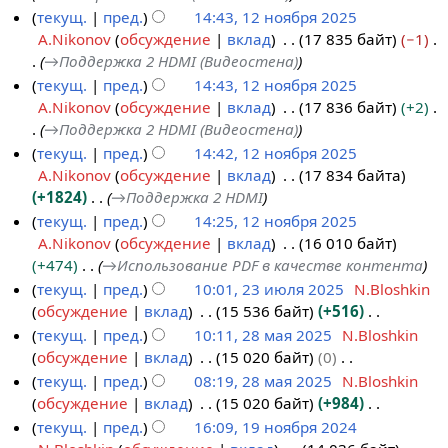
к
текущ.
пред.
14:43, 12 ноября 2025
и
A.Nikonov
обсуждение
вклад
17 835 байт
−1
→
Поддержка 2 HDMI (Видеостена)
текущ.
пред.
14:43, 12 ноября 2025
A.Nikonov
обсуждение
вклад
17 836 байт
+2
→
Поддержка 2 HDMI (Видеостена)
текущ.
пред.
14:42, 12 ноября 2025
A.Nikonov
обсуждение
вклад
17 834 байта
+1824
→
Поддержка 2 HDMI
текущ.
пред.
14:25, 12 ноября 2025
A.Nikonov
обсуждение
вклад
16 010 байт
+474
→
Использование PDF в качестве контента
текущ.
пред.
10:01, 23 июля 2025
N.Bloshkin
обсуждение
вклад
15 536 байт
+516
2
Н
текущ.
пред.
10:11, 28 мая 2025
N.Bloshkin
3
е
обсуждение
вклад
15 020 байт
0
и
2
т
Н
текущ.
пред.
08:19, 28 мая 2025
N.Bloshkin
ю
8
о
е
обсуждение
вклад
15 020 байт
+984
л
м
п
т
Н
текущ.
пред.
16:09, 19 ноября 2024
я
а
и
о
е