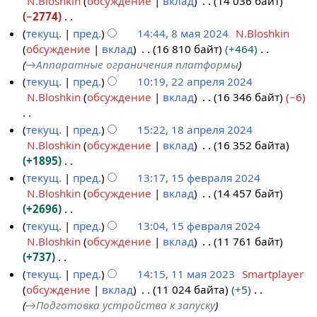
N.Bloshkin
обсуждение
вклад
14 036 байт
2
я
1
с
п
т
−2774
0
2
9
а
и
о
Н
текущ.
пред.
14:44, 8 мая 2024
N.Bloshkin
2
0
н
н
с
п
е
обсуждение
вклад
16 810 байт
+464
8
5
2
о
и
а
и
т
→
Аппаратные ограничения платформы
м
5
я
я
н
с
о
текущ.
пред.
10:19, 22 апреля 2024
а
б
п
и
а
п
N.Bloshkin
обсуждение
вклад
16 346 байт
−6
2
я
р
р
я
н
и
2
2
я
а
п
и
с
Н
текущ.
пред.
15:22, 18 апреля 2024
а
0
2
в
р
я
а
е
N.Bloshkin
обсуждение
вклад
16 352 байта
1
п
2
0
к
а
п
н
т
+1895
8
р
4
2
и
в
р
и
о
Н
текущ.
пред.
13:17, 15 февраля 2024
а
е
4
к
а
я
п
е
N.Bloshkin
обсуждение
вклад
14 457 байт
1
п
л
и
в
п
и
т
+2696
5
р
я
к
р
с
о
Н
текущ.
пред.
13:04, 15 февраля 2024
ф
е
2
и
а
а
п
е
N.Bloshkin
обсуждение
вклад
11 761 байт
е
л
0
в
н
и
т
+737
в
я
2
к
и
с
о
Н
текущ.
пред.
14:15, 11 мая 2023
Smartplayer
р
2
4
и
я
а
п
е
обсуждение
вклад
11 024 байта
+5
1
а
0
п
н
и
т
→
Подготовка устройства к запуску
1
л
2
р
и
с