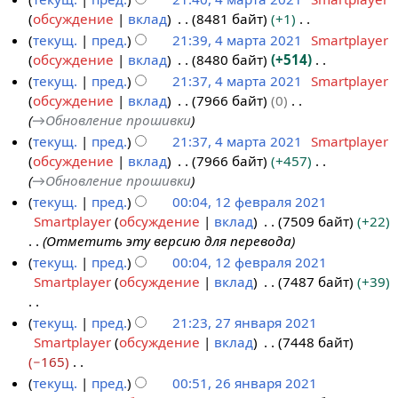
0
к
и
а
и
о
е
обсуждение
вклад
8481 байт
+1
2
и
я
н
с
п
т
Н
текущ.
пред.
21:39, 4 марта 2021
Smartplayer
1
п
и
а
и
о
е
обсуждение
вклад
8480 байт
+514
р
я
н
с
п
т
Н
текущ.
пред.
21:37, 4 марта 2021
Smartplayer
а
п
и
а
и
о
е
обсуждение
вклад
7966 байт
0
в
р
я
н
с
п
т
→
Обновление прошивки
к
а
п
и
а
и
о
текущ.
пред.
21:37, 4 марта 2021
Smartplayer
и
в
р
я
н
с
п
обсуждение
вклад
7966 байт
+457
к
а
п
и
а
и
→
Обновление прошивки
и
в
р
я
н
с
текущ.
пред.
00:04, 12 февраля 2021
к
а
п
и
а
Smartplayer
обсуждение
вклад
7509 байт
+22
1
и
в
р
я
н
Отметить эту версию для перевода
2
к
а
п
и
текущ.
пред.
00:04, 12 февраля 2021
ф
и
в
р
я
Smartplayer
обсуждение
вклад
7487 байт
+39
е
к
а
п
в
и
в
р
Н
текущ.
пред.
21:23, 27 января 2021
р
к
а
е
Smartplayer
обсуждение
вклад
7448 байт
2
а
и
в
т
−165
7
л
к
о
Н
текущ.
пред.
00:51, 26 января 2021
я
я
и
п