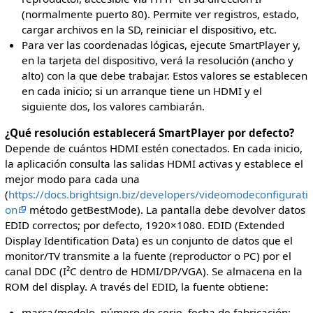
(normalmente puerto 80). Permite ver registros, estado,
cargar archivos en la SD, reiniciar el dispositivo, etc.
Para ver las coordenadas lógicas, ejecute SmartPlayer y,
en la tarjeta del dispositivo, verá la resolución (ancho y
alto) con la que debe trabajar. Estos valores se establecen
en cada inicio; si un arranque tiene un HDMI y el
siguiente dos, los valores cambiarán.
¿Qué resolución establecerá SmartPlayer por defecto?
Depende de cuántos HDMI estén conectados. En cada inicio,
la aplicación consulta las salidas HDMI activas y establece el
mejor modo para cada una
(
https://docs.brightsign.biz/developers/videomodeconfigurati
on
método getBestMode). La pantalla debe devolver datos
EDID correctos; por defecto, 1920×1080. EDID (Extended
Display Identification Data) es un conjunto de datos que el
monitor/TV transmite a la fuente (reproductor o PC) por el
canal DDC (I²C dentro de HDMI/DP/VGA). Se almacena en la
ROM del display. A través del EDID, la fuente obtiene:
marca/modelo, número de serie, fecha de fabricación;