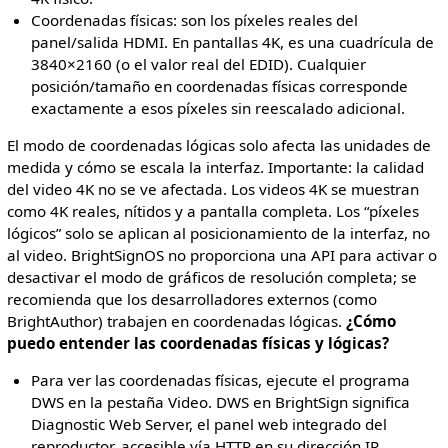
Coordenadas físicas: son los píxeles reales del
panel/salida HDMI. En pantallas 4K, es una cuadrícula de
3840×2160 (o el valor real del EDID). Cualquier
posición/tamaño en coordenadas físicas corresponde
exactamente a esos píxeles sin reescalado adicional.
El modo de coordenadas lógicas solo afecta las unidades de
medida y cómo se escala la interfaz. Importante: la calidad
del video 4K no se ve afectada. Los videos 4K se muestran
como 4K reales, nítidos y a pantalla completa. Los “píxeles
lógicos” solo se aplican al posicionamiento de la interfaz, no
al video. BrightSignOS no proporciona una API para activar o
desactivar el modo de gráficos de resolución completa; se
recomienda que los desarrolladores externos (como
BrightAuthor) trabajen en coordenadas lógicas.
¿Cómo
puedo entender las coordenadas físicas y lógicas?
Para ver las coordenadas físicas, ejecute el programa
DWS en la pestaña Video. DWS en BrightSign significa
Diagnostic Web Server, el panel web integrado del
reproductor, accesible vía HTTP en su dirección IP