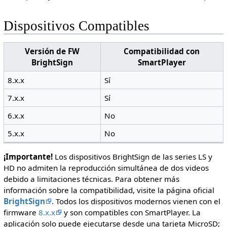
Dispositivos Compatibles
Versión de FW
Compatibilidad con
BrightSign
SmartPlayer
8.x.x
Sí
7.x.x
Sí
6.x.x
No
5.x.x
No
¡Importante!
Los dispositivos BrightSign de las series LS y
HD no admiten la reproducción simultánea de dos videos
debido a limitaciones técnicas. Para obtener más
información sobre la compatibilidad, visite la página oficial
BrightSign
. Todos los dispositivos modernos vienen con el
firmware
8.x.x
y son compatibles con SmartPlayer. La
aplicación solo puede ejecutarse desde una tarjeta MicroSD;