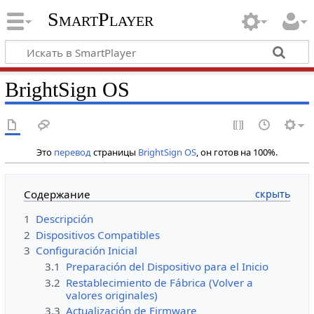
SmartPlayer
BrightSign OS
Это
перевод
страницы
BrightSign OS
, он готов на 100%.
Содержание
1
Descripción
2
Dispositivos Compatibles
3
Configuración Inicial
3.1
Preparación del Dispositivo para el Inicio
3.2
Restablecimiento de Fábrica (Volver a
valores originales)
3.3
Actualización de Firmware