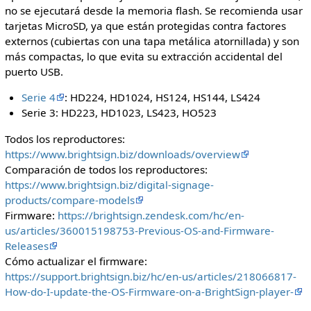
no se ejecutará desde la memoria flash. Se recomienda usar
tarjetas MicroSD, ya que están protegidas contra factores
externos (cubiertas con una tapa metálica atornillada) y son
más compactas, lo que evita su extracción accidental del
puerto USB.
Serie 4
: HD224, HD1024, HS124, HS144, LS424
Serie 3: HD223, HD1023, LS423, HO523
Todos los reproductores:
https://www.brightsign.biz/downloads/overview
Comparación de todos los reproductores:
https://www.brightsign.biz/digital-signage-
products/compare-models
Firmware:
https://brightsign.zendesk.com/hc/en-
us/articles/360015198753-Previous-OS-and-Firmware-
Releases
Cómo actualizar el firmware:
https://support.brightsign.biz/hc/en-us/articles/218066817-
How-do-I-update-the-OS-Firmware-on-a-BrightSign-player-