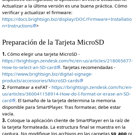
Actualizar a la última versión es una buena práctica. Cómo
verificar y actualizar el firmware:
https://docs.brightsign.biz/display/DOC/Firmware+Installatio
n+Instructions
>
Preparación de la Tarjeta MicroSD
1.
Cómo elegir una tarjeta MicroSD -
https://brightsign.zendesk.com/hc/en-us/articles/218065677-
How-to-select-an-SD-card
. Tarjetas recomendadas -
https://www.brightsign.biz/digital-signage-
products/accessories/MicroSD-cards
2.
Formatear a exFAT -
https://brightsign.zendesk.com/hc/en-
us/articles/360041158914-How-do-I-format-or-erase-an-SD-
card
. El tamaño de la tarjeta determina la memoria
disponible para SmartPlayer. Tras formatear, debe estar
vacía.
3.
Coloque la aplicación cliente de SmartPlayer en la raíz de
la tarjeta formateada. La estructura final se muestra en la
captura. No modifique los archivos en las carpetas
sp_app
ni