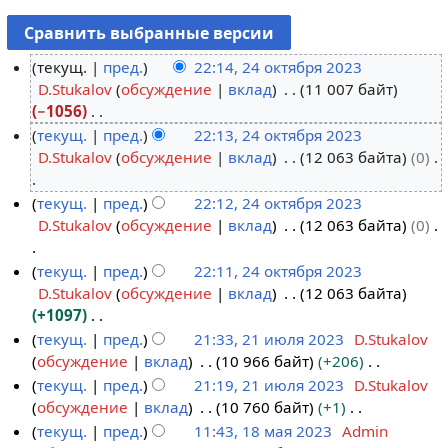
текущ.
пред.
22:14, 24 октября 2023
D.Stukalov
обсуждение
вклад
11 007 байт
2
−1056
4
Н
текущ.
пред.
22:13, 24 октября 2023
о
е
D.Stukalov
обсуждение
вклад
12 063 байта
0
к
т
т
о
Н
текущ.
пред.
22:12, 24 октября 2023
я
п
е
D.Stukalov
обсуждение
вклад
12 063 байта
0
б
и
т
р
с
о
Н
текущ.
пред.
22:11, 24 октября 2023
я
а
п
е
D.Stukalov
обсуждение
вклад
12 063 байта
2
н
и
т
+1097
0
и
с
о
Н
текущ.
пред.
21:33, 21 июля 2023
D.Stukalov
2
я
а
п
е
обсуждение
вклад
10 966 байт
+206
2
3
п
н
и
т
Н
текущ.
пред.
21:19, 21 июля 2023
D.Stukalov
1
р
и
с
о
е
обсуждение
вклад
10 760 байт
+1
и
а
я
а
п
т
Н
текущ.
пред.
11:43, 18 мая 2023
Admin
ю
в
п
н
и
о