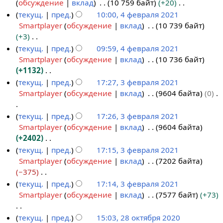
е
обсуждение
вклад
10 759 байт
+20
л
1
к
р
и
с
п
т
Н
текущ.
пред.
10:00, 4 февраля 2021
я
8
и
а
я
а
и
о
е
Smartplayer
обсуждение
вклад
10 739 байт
2
м
4
в
п
н
с
п
т
+3
0
а
ф
к
р
и
а
и
о
Н
текущ.
пред.
09:59, 4 февраля 2021
2
я
е
и
а
я
н
с
п
е
Smartplayer
обсуждение
вклад
10 736 байт
3
2
в
в
п
и
а
и
т
+1132
0
р
к
р
я
н
с
о
Н
текущ.
пред.
17:27, 3 февраля 2021
2
а
и
а
п
и
а
п
е
Smartplayer
обсуждение
вклад
9604 байта
0
3
3
л
в
р
я
н
и
т
ф
я
к
а
п
и
с
о
Н
текущ.
пред.
17:26, 3 февраля 2021
е
2
и
в
р
я
а
п
е
Smartplayer
обсуждение
вклад
9604 байта
в
0
к
а
п
н
и
т
+2402
р
2
и
в
р
и
с
о
Н
текущ.
пред.
17:15, 3 февраля 2021
а
1
к
а
я
а
п
е
Smartplayer
обсуждение
вклад
7202 байта
л
и
в
п
н
и
т
−375
я
к
р
и
с
о
Н
текущ.
пред.
17:14, 3 февраля 2021
2
и
а
я
а
п
е
Smartplayer
обсуждение
вклад
7577 байт
+73
0
в
п
н
и
т
2
к
р
и
с
о
Н
текущ.
пред.
15:03, 28 октября 2020
1
и
а