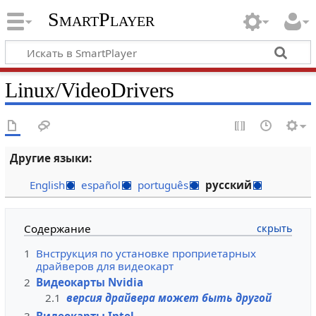
SmartPlayer
Linux/VideoDrivers
Другие языки:
English
español
português
русский
Содержание
1
Bнструкция по установке проприетарных
драйверов для видеокарт
2
Видеокарты Nvidia
2.1
версия драйвера может быть другой
3
Видеокарты Intel