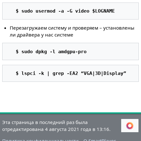
$ sudo usermod -a -G video $LOGNAME 
Перезагружаем систему и проверяем – установлены
ли драйвера у нас системе
$ sudo dpkg -l amdgpu-pro 
$ lspci -k | grep -EA2 “VGA|3D|Display” 
Эта страница в последний раз была
отредактирована 4 августа 2021 года в 13:16.
Политика конфиденциальности
О SmartPlayer