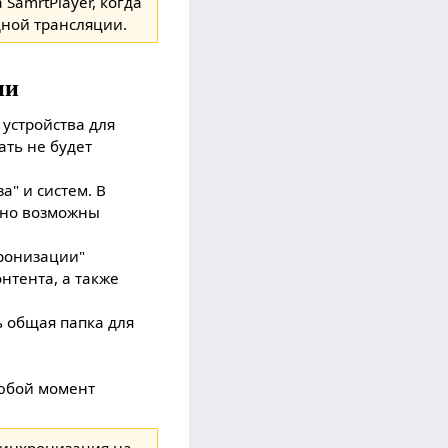
SamrtPlayer, когда
дной трансляции.
ии
 устройства для
ать не будет
" и систем. В
 но возможны
ронизации"
нтента, а также
 общая папка для
любой момент
 синхронизация на