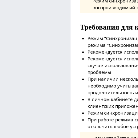
Режим синхронизаци
воспроизводимый к
Требования для 
Режим "Синхронизации
режима "Синхронизаци
Рекомендуется испол
Рекомендуется испол
случае использовани
проблемы
При наличии нескол
необходимо учитываю
продолжительность и
В личном кабинете д
клиентских приложе
Режим синхронизации
При работе режима с
отключить любое уст
Если устройство ил