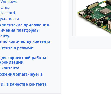
 Windows
 Linux
 SD Card
установки
клиентские приложения
ничения платформы
тенту
 по количеству контента
нтента в режиме
для корректной работы
хронизации
 контента
ожения SmartPlayer в
DF в качестве контента