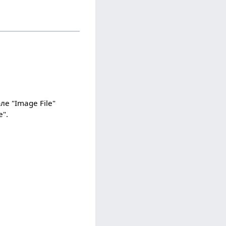
ле "Image File"
e".