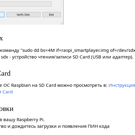
x
оманду "sudo dd bs=4M if=raspi_smartplayer.img of=/dev/sd
sdx - устройство чтения/записи SD Card (USB или адаптер).
Card
 ОС Raspbian на SD Card можно просмотреть в:
Инструкция
D Card
овки
в вашу Raspberry Pi.
тво и дождитесь загрузки и появления ПИН кода