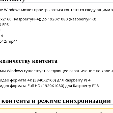
е Windows может проигрываться контент со следующими 
2160 (RaspberryPi-4); до 1920x1080 (RaspberryPi-3)
0 FPS
s
-4
mp42/mp41
количеству контента
мы Windows существует следующее ограничение по количе
идео формата 4К (3840X2160) для Raspberry PI 4
идео формата Full HD (1920X1080) для Raspberry PI 3
контента в режиме синхронизации