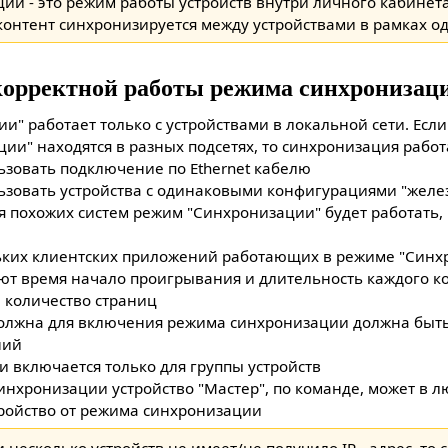
и - это режим работы устройств внутри личного кабинета 
онтент синхронизируется между устройствами в рамках о
корректной работы режима синхронизац
" работает только с устройствами в локальной сети. Если
и" находятся в разных подсетях, то синхронизация работ
ьзовать подключение по Ethernet кабелю
ьзовать устройства с одинаковыми конфигурациями "железа
я похожих систем режим "Синхронизации" будет работать,
ьких клиентских приложений работающих в режиме "Синх
т время начало проигрывания и длительность каждого ко
 количество страниц
олжна для включения режима синхронизации должна быть
ний
 включается только для группы устройств
инхронизации устройство "Мастер", по команде, может в 
ройство от режима синхронизации
и несколько устройств не имеет/не получило IP - адрес, то