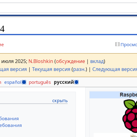
-4
ие
Просмо
3 июля 2025;
N.Bloshkin
(
обсуждение
|
вклад
)
щая версия
|
Текущая версия
(
разн.
) |
Следующая верси
h
español
português
русский
бования
ебования