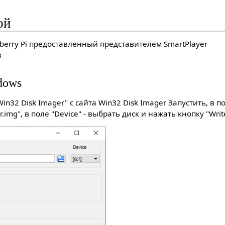
ой
berry Pi предоставленный представителем SmartPlayer
в
dows
n32 Disk Imager" с сайта Win32 Disk Imager Запустить, в по
r.img", в поле "Device" - выбрать диск и нажать кнопку "Writ