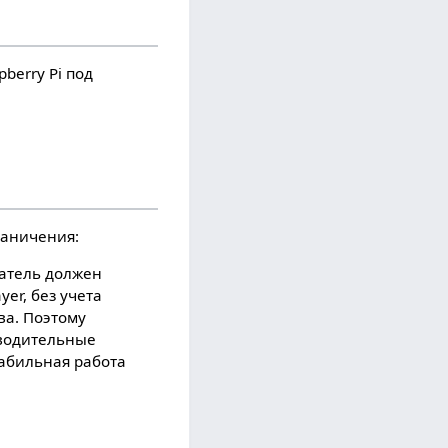
berry Pi под
раничения:
атель должен
er, без учета
ва. Поэтому
зводительные
абильная работа