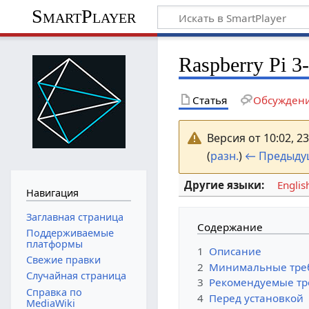
SmartPlayer
Raspberry Pi 3
Статья
Обсужден
Версия от 10:02, 2
(
разн.
)
← Предыду
Другие языки:
Englis
Навигация
Заглавная страница
Содержание
Поддерживаемые
платформы
1
Описание
Свежие правки
2
Минимальные тре
Случайная страница
3
Рекомендуемые тр
Справка по
4
Перед установкой
MediaWiki