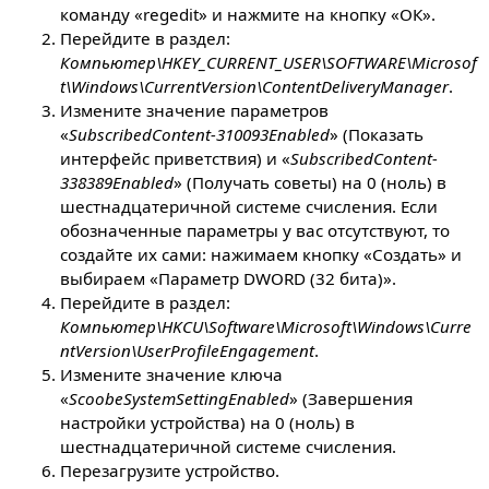
команду «regedit» и нажмите на кнопку «ОК».
Перейдите в раздел:
Компьютер\HKEY_CURRENT_USER\SOFTWARE\Microsof
t\Windows\CurrentVersion\ContentDeliveryManager
.
Измените значение параметров
«
SubscribedContent-310093Enabled
» (Показать
интерфейс приветствия) и «
SubscribedContent-
338389Enabled
» (Получать советы) на 0 (ноль) в
шестнадцатеричной системе счисления. Если
обозначенные параметры у вас отсутствуют, то
создайте их сами: нажимаем кнопку «Создать» и
выбираем «Параметр DWORD (32 бита)».
Перейдите в раздел:
Компьютер\HKCU\Software\Microsoft\Windows\Curre
ntVersion\UserProfileEngagement
.
Измените значение ключа
«
ScoobeSystemSettingEnabled
» (Завершения
настройки устройства) на 0 (ноль) в
шестнадцатеричной системе счисления.
Перезагрузите устройство.