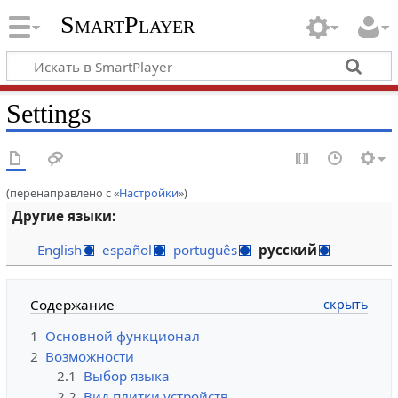
SmartPlayer
Settings
(перенаправлено с «
Настройки
»)
Другие языки:
English
español
português
русский
Содержание
1
Основной функционал
2
Возможности
2.1
Выбор языка
2.2
Вид плитки устройств