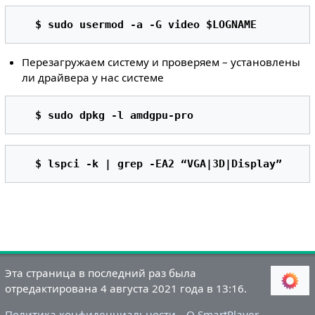
$ sudo usermod -a -G video $LOGNAME 
Перезагружаем систему и проверяем – установлены
ли драйвера у нас системе
$ sudo dpkg -l amdgpu-pro 
$ lspci -k | grep -EA2 “VGA|3D|Display” 
Эта страница в последний раз была
отредактирована 4 августа 2021 года в 13:16.
Политика конфиденциальности
О SmartPlayer