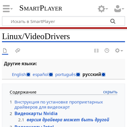
SmartPlayer
Linux/VideoDrivers
Другие языки:
English
español
português
русский
Содержание
1
Bнструкция по установке проприетарных
драйверов для видеокарт
2
Видеокарты Nvidia
2.1
версия драйвера может быть другой
3
Видеокарты Intel