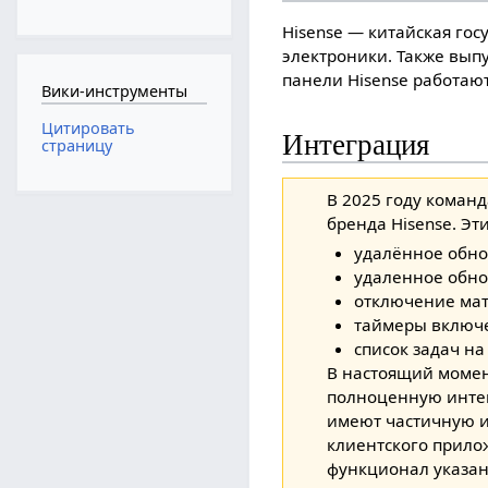
Hisense — китайская го
электроники. Также вып
панели Hisense работают
Вики-инструменты
Цитировать
Интеграция
страницу
В 2025 году коман
бренда Hisense. Э
удалённое обн
удаленное обно
отключение мат
таймеры включе
список задач на
В настоящий момен
полноценную интег
имеют частичную и
клиентского прилож
функционал указан