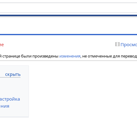
ие
Просмо
ой странице были произведены
изменения
, не отмеченные для перевод
астройка
ения