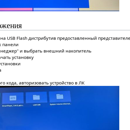
ожения
 на USB Flash дистрибутив предоставленный представителе
к панели
енеджер" и выбрать внешний накопитель
ачать установку
установки
а
го кода, авторизовать устройство в ЛК