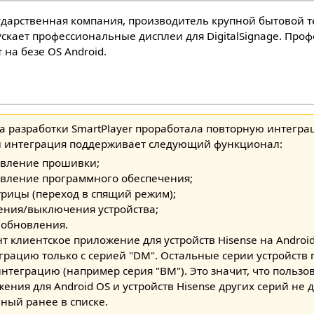
сударственная компания, производитель крупной бытовой 
ускает профессиональные дисплеи для DigitalSignage. Пр
 на безе ОS Android.
да разработки SmartPlayer проработала повторную интегра
ти интеграция поддерживает следующий функционал:
овление прошивки;
вление программного обеспечения;
рицы (переход в спящий режим);
ния/выключения устройства;
 обновления.
т клиентское приложение для устройств Hisense на Androi
рацию только с серией "DM". Остальные серии устройств
нтеграцию (например серия "BM"). Это значит, что пользо
ения для Android OS и устройств Hisense других серий не 
ный ранее в списке.