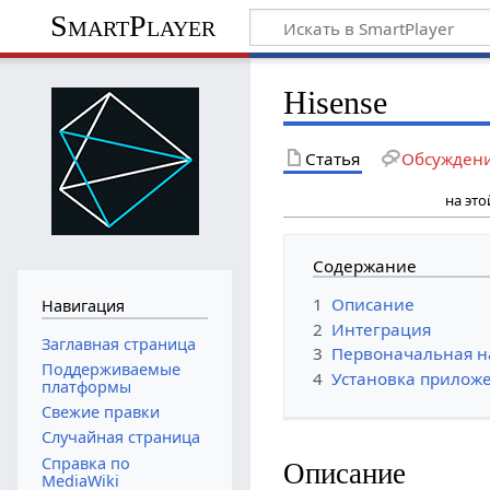
SmartPlayer
Hisense
Статья
Обсужден
на эт
Содержание
1
Описание
Навигация
2
Интеграция
Заглавная страница
3
Первоначальная н
Поддерживаемые
4
Установка прилож
платформы
Свежие правки
Случайная страница
Справка по
Описание
MediaWiki