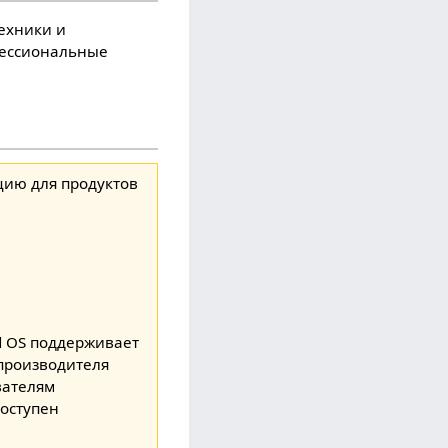
техники и
офессиональные
цию для продуктов
d OS поддерживает
 производителя
вателям
доступен