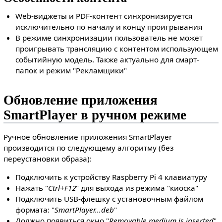
Web-виджеты и PDF-контент синхронизируется
исключительно по началу и концу проигрывания
В режиме синхронизации пользователь не может
проигрывать трансляцию с контентом использующем
событийную модель. Также актуально для смарт-
папок и режим "Рекламщики"
Обновление приложения
SmartPlayer в ручном режиме
Ручное обновление приложения SmartPlayer
производится по следующему алгоритму (без
переустановки образа):
Подключить к устройству Raspberry Pi 4 клавиатуру
Нажать "
Ctrl+F12
" для выхода из режима "киоска"
Подключить USB-флешку с установочным файлом
формата: "
SmartPlayer...deb
"
Должно появиться окно "
Removable medium is inserted
".